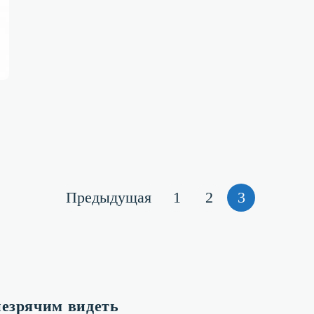
Навигация
Страница
Страница
Страница
Страница
Предыдущая
1
2
3
по
записям
езрячим видеть