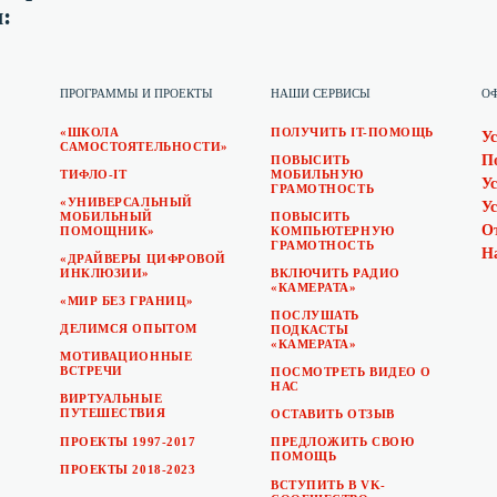
:
ПРОГРАММЫ И ПРОЕКТЫ
НАШИ СЕРВИСЫ
О
«ШКОЛА
ПОЛУЧИТЬ IT-ПОМОЩЬ
У
САМОСТОЯТЕЛЬНОСТИ»
П
ПОВЫСИТЬ
ТИФЛО-IT
МОБИЛЬНУЮ
У
ГРАМОТНОСТЬ
«УНИВЕРСАЛЬНЫЙ
У
МОБИЛЬНЫЙ
ПОВЫСИТЬ
О
ПОМОЩНИК»
КОМПЬЮТЕРНУЮ
ГРАМОТНОСТЬ
Н
«ДРАЙВЕРЫ ЦИФРОВОЙ
ИНКЛЮЗИИ»
ВКЛЮЧИТЬ РАДИО
«КАМЕРАТА»
«МИР БЕЗ ГРАНИЦ»
ПОСЛУШАТЬ
ДЕЛИМСЯ ОПЫТОМ
ПОДКАСТЫ
«КАМЕРАТА»
МОТИВАЦИОННЫЕ
ВСТРЕЧИ
ПОСМОТРЕТЬ ВИДЕО О
НАС
ВИРТУАЛЬНЫЕ
ПУТЕШЕСТВИЯ
ОСТАВИТЬ ОТЗЫВ
ПРОЕКТЫ 1997-2017
ПРЕДЛОЖИТЬ СВОЮ
ПОМОЩЬ
ПРОЕКТЫ 2018-2023
ВСТУПИТЬ В VK-