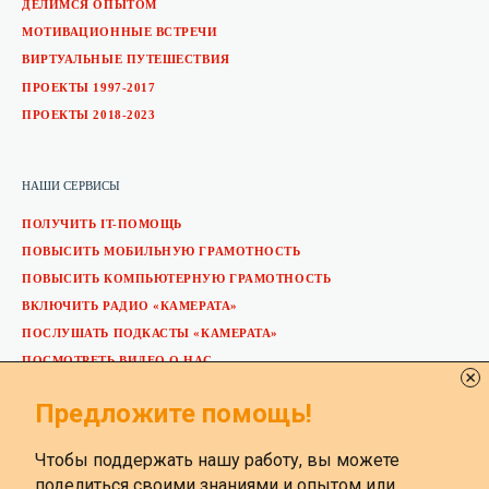
ДЕЛИМСЯ ОПЫТОМ
МОТИВАЦИОННЫЕ ВСТРЕЧИ
ВИРТУАЛЬНЫЕ ПУТЕШЕСТВИЯ
ПРОЕКТЫ 1997-2017
ПРОЕКТЫ 2018-2023
НАШИ СЕРВИСЫ
ПОЛУЧИТЬ IT-ПОМОЩЬ
ПОВЫСИТЬ МОБИЛЬНУЮ ГРАМОТНОСТЬ
ПОВЫСИТЬ КОМПЬЮТЕРНУЮ ГРАМОТНОСТЬ
ВКЛЮЧИТЬ РАДИО «КАМЕРАТА»
ПОСЛУШАТЬ ПОДКАСТЫ «КАМЕРАТА»
ПОСМОТРЕТЬ ВИДЕО О НАС
ОСТАВИТЬ ОТЗЫВ
Предложите помощь!
ПРЕДЛОЖИТЬ СВОЮ ПОМОЩЬ
ВСТУПИТЬ В VK-СООБЩЕСТВО
Чтобы поддержать нашу работу, вы можете
поделиться своими знаниями и опытом или