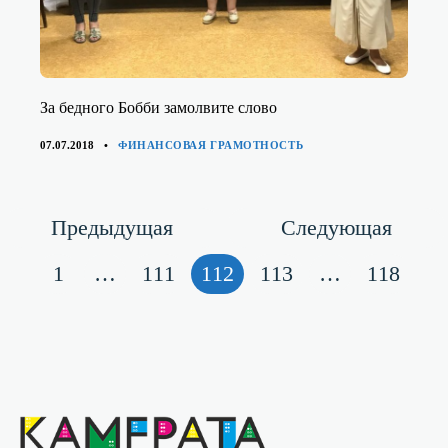
За бедного Бобби замолвите слово
КАТЕГОРИИ
07.07.2018
ФИНАНСОВАЯ ГРАМОТНОСТЬ
Навигация
Страница
Стран
Предыдущая
Следующая
по
Страница
Страница
Страница
Страница
Страниц
1
…
111
112
113
…
118
записям